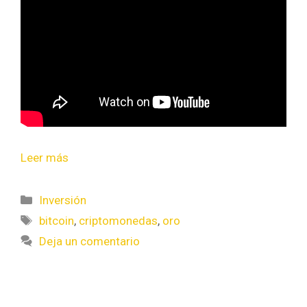
Leer más
Inversión
bitcoin
,
criptomonedas
,
oro
Deja un comentario