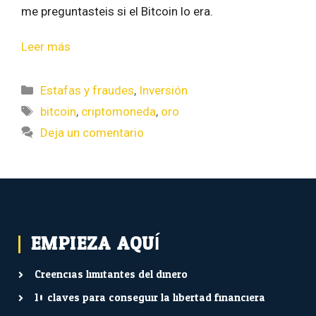
me preguntasteis si el Bitcoin lo era.
Leer más
Estafas y fraudes
,
Inversión
bitcoin
,
criptomoneda
,
oro
Deja un comentario
EMPIEZA AQUÍ...
Creencias limitantes del dinero
10 claves para conseguir la libertad financiera