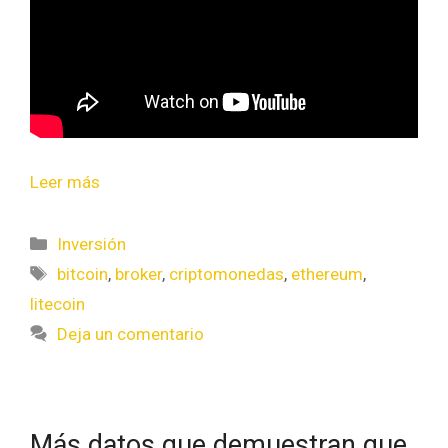
Leer más
Inversión
bitcoin
,
broker
,
criptomonedas
,
ethereum
,
litecoin
Deja un comentario
Más datos que demuestran que