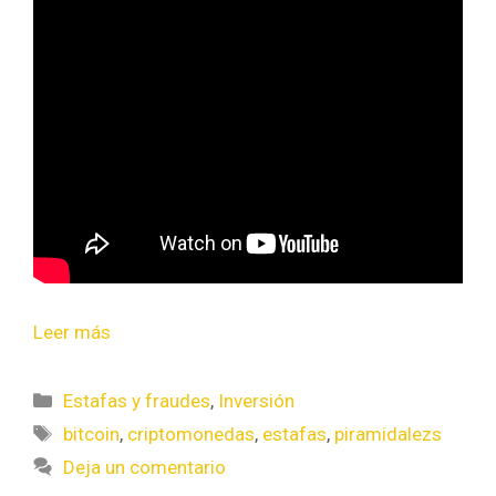
Leer más
Estafas y fraudes
,
Inversión
bitcoin
,
criptomonedas
,
estafas
,
piramidalezs
Deja un comentario