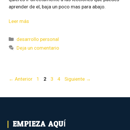
aprender de el, baja un poco mas para abajo.
Leer más
desarrollo personal
Deja un comentario
←
Anterior
1
2
3
4
Siguiente
→
EMPIEZA AQUÍ...