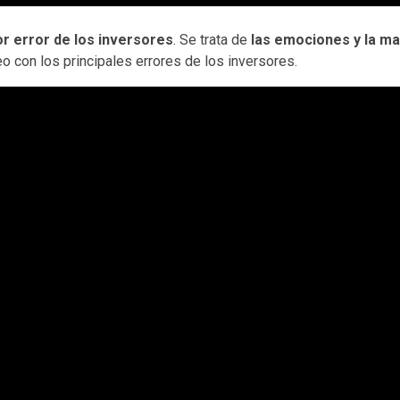
r error de los inversores
. Se trata de
las emociones y la ma
o con los principales errores de los inversores.