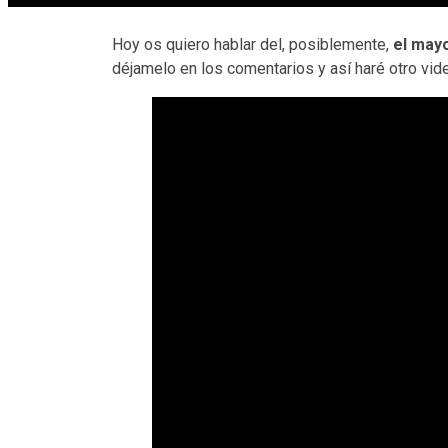
Hoy os quiero hablar del, posiblemente,
el mayo
déjamelo en los comentarios y así haré otro vide