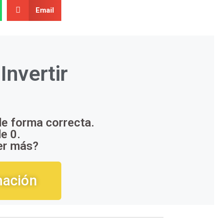
Email
a
Invertir
de forma correcta.
e 0.
er más?
mación