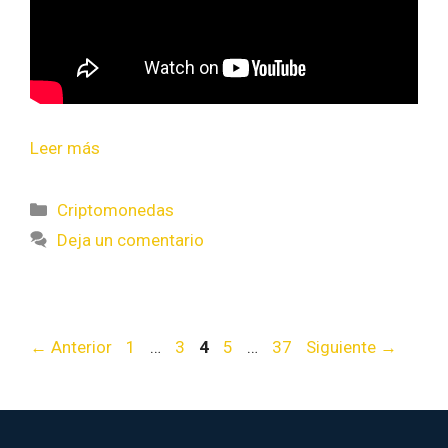
Leer más
Criptomonedas
Deja un comentario
←
Anterior
1
…
3
4
5
…
37
Siguiente
→