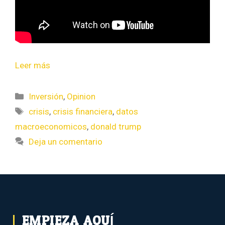
Leer más
Inversión
,
Opinion
crisis
,
crisis financiera
,
datos
macroeconomicos
,
donald trump
Deja un comentario
EMPIEZA AQUÍ...