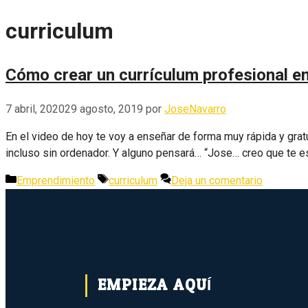
curriculum
Cómo crear un currículum profesional e
7 abril, 2020
29 agosto, 2019
por
JoseNavarro
En el video de hoy te voy a enseñar de forma muy rápida y grat
incluso sin ordenador. Y alguno pensará… “Jose… creo que te e
Categorías
Etiquetas
Emprendimiento
curriculum
Deja un comentario
EMPIEZA AQUÍ...