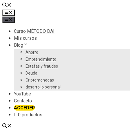
Saltar
al
Menú
contenido
Menú
Curso MÉTODO DAI
Mis cursos
Blog
Ahorro
Emprendimiento
Estafas y fraudes
Deuda
Criptomonedas
desarrollo personal
YouTube
Contacto
ACCEDER
0 productos