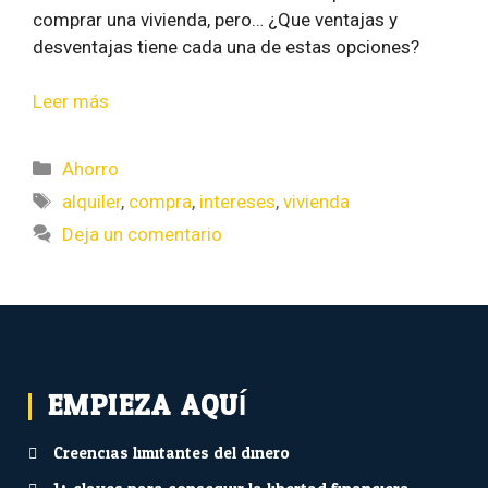
comprar una vivienda, pero… ¿Que ventajas y
desventajas tiene cada una de estas opciones?
Leer más
Ahorro
alquiler
,
compra
,
intereses
,
vivienda
Deja un comentario
EMPIEZA AQUÍ...
Creencias limitantes del dinero