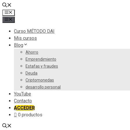
Saltar
al
Menú
contenido
Menú
Curso MÉTODO DAI
Mis cursos
Blog
Ahorro
Emprendimiento
Estafas y fraudes
Deuda
Criptomonedas
desarrollo personal
YouTube
Contacto
ACCEDER
0 productos