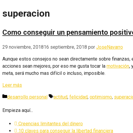
superacion
Como conseguir un pensamiento positiv
29 noviembre, 2018
16 septiembre, 2018
por
JoseNavarro
Aunque estos consejos no sean directamente sobre finanzas, e
acciones sean mejores, por eso me gusta tocar la
motivación
,
meta, será mucho mas difícil o incluso, imposible.
Leer más
Categorías
Etiquetas
desarrollo personal
actitud
,
felicidad
,
optimismo
,
superaci
Empieza aquí...
Creencias limitantes del dinero
10 claves para conseguir la libertad financiera