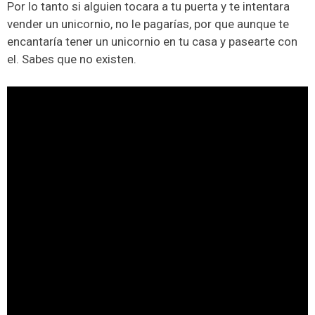
Por lo tanto si alguien tocara a tu puerta y te intentara
vender un unicornio, no le pagarías, por que aunque te
encantaría tener un unicornio en tu casa y pasearte con
el. Sabes que no existen.