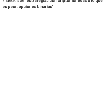
anuncios en “
estrategias con criptomonedas o lo que
es peor, opciones binarias
”.