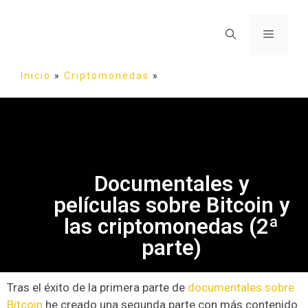
Inicio
»
Criptomonedas
»
Documentales y
películas sobre Bitcoin y
las criptomonedas (2ª
parte)
Tras el éxito de la primera parte de
documentales sobre
Bitcoin
he creado una segunda parte con más contenido