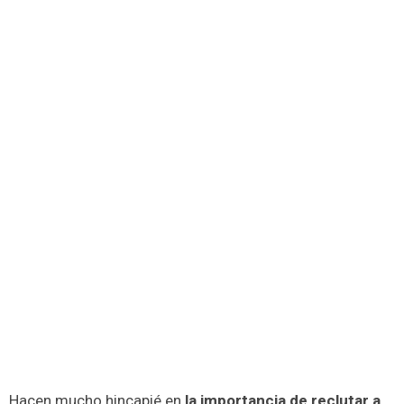
Hacen mucho hincapié en
la importancia de reclutar a