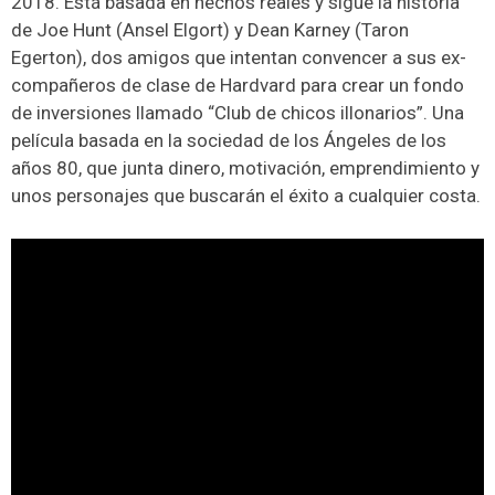
2018. Está basada en hechos reales y sigue la historia
de Joe Hunt (Ansel Elgort) y Dean Karney (Taron
Egerton), dos amigos que intentan convencer a sus ex-
compañeros de clase de Hardvard para crear un fondo
de inversiones llamado “Club de chicos illonarios”. Una
película basada en la sociedad de los Ángeles de los
años 80, que junta dinero, motivación, emprendimiento y
unos personajes que buscarán el éxito a cualquier costa.