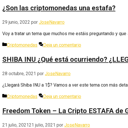
¿Son las criptomonedas una estafa?
29 junio, 2022
por
JoseNavarro
Voy a tratar un tema que muchos me estáis preguntando y que s
Categorías
Criptomonedas
Deja un comentario
SHIBA INU ¿Qué está ocurriendo? ¿LLE
28 octubre, 2021
por
JoseNavarro
¿Llegará Shiba INU a 1$? Vamos a ver este tema con más detal
Categorías
Criptomonedas
Deja un comentario
Freedom Token – La Cripto ESTAFA de 
21 julio, 2021
21 julio, 2021
por
JoseNavarro