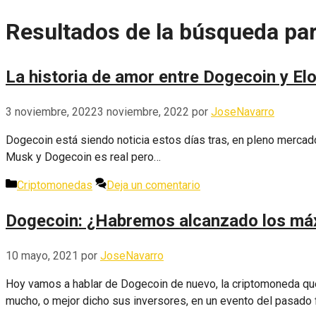
Resultados de la búsqueda pa
La historia de amor entre Dogecoin y E
3 noviembre, 2022
3 noviembre, 2022
por
JoseNavarro
Dogecoin está siendo noticia estos días tras, en pleno mercado 
Musk y Dogecoin es real pero…
Categorías
Criptomonedas
Deja un comentario
Dogecoin: ¿Habremos alcanzado los m
10 mayo, 2021
por
JoseNavarro
Hoy vamos a hablar de Dogecoin de nuevo, la criptomoneda que
mucho, o mejor dicho sus inversores, en un evento del pasado f