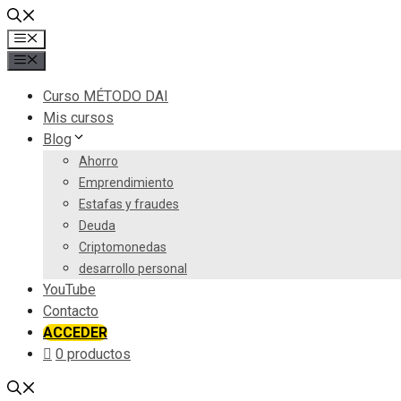
Saltar
al
Menú
contenido
Menú
Curso MÉTODO DAI
Mis cursos
Blog
Ahorro
Emprendimiento
Estafas y fraudes
Deuda
Criptomonedas
desarrollo personal
YouTube
Contacto
ACCEDER
0 productos