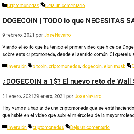
Categorías
Criptomonedas
Deja un comentario
DOGECOIN | TODO lo que NECESITAS 
9 febrero, 2021
por
JoseNavarro
Viendo el éxito que ha tenido el primer video que hice de Do
sobre esta criptomoneda, desde el sentido común. Si querei
Categorías
Etiquetas
Inversión
bitcoin
,
criptomonedas
,
dogecoin
,
elon musk
D
¿DOGECOIN a 1$? El nuevo reto de Wall 
31 enero, 2021
29 enero, 2021
por
JoseNavarro
Hoy vamos a hablar de una criptomoneda que se está haciendo
que hablé en el video que subí el miércoles de la mayor troleada
Categorías
Etiquetas
Inversión
criptomonedas
Deja un comentario