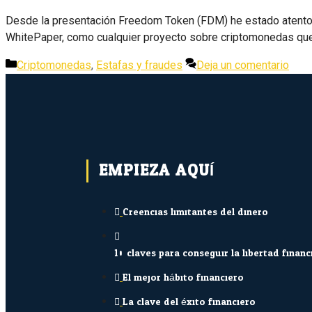
Desde la presentación Freedom Token (FDM) he estado atento ya
WhitePaper, como cualquier proyecto sobre criptomonedas que
Categorías
Criptomonedas
,
Estafas y fraudes
Deja un comentario
EMPIEZA AQUÍ...
Creencias limitantes del dinero
10 claves para conseguir la libertad financ
El mejor hábito financiero
La clave del éxito financiero